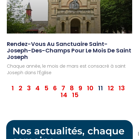
Rendez-Vous Au Sanctuaire Saint-
Joseph-Des-Champs Pour Le Mois De Saint
Joseph
Chaque année, le mois de mars est consacré à saint
Joseph dans l’Église
1
2
3
4
5
6
7
8
9
10
11
12
13
14
15
Nos actualités, chaque